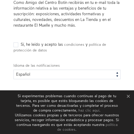
Como Amigo del Centro Botín recibirás en tu e-mail toda la
información relativa a las ventajas y beneficios de tu
suscripción: exposiciones, actividades formativas y
culturales, novedades, descuentos en La Tienda y en el
restaurante El Muelle y mucho más.
Sí, he leído y acepto las
y
condiciones
política de
protección de datos
Idioma de las notificaciones
Si experimentas problemas cuando continuas al pago de tu
tarjeta, es posible que estés bloqueando las cookies de
terceros. Para ver como desactivarlas y completar el proceso
CONTINUAR
de compra correctamente,
haz clic aquí
.
Utilizamos cookies propias y de terceros para ofrecer nuestros
servicios, recoger información estadística y procesar pagos. Si
continua navegando es que estás aceptando nuestra
política
de cookies
.